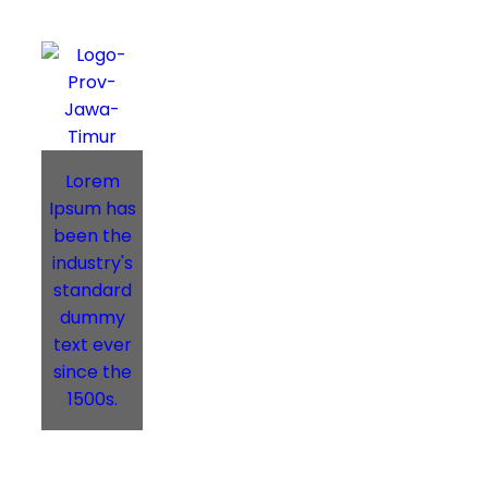
Lorem
Ipsum has
been the
industry's
standard
dummy
text ever
since the
1500s.
SMK Negeri 1 Bendo
Magetan