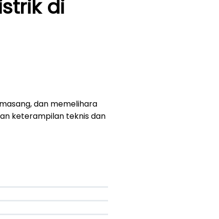
trik di
memasang, dan memelihara
ngan keterampilan teknis dan