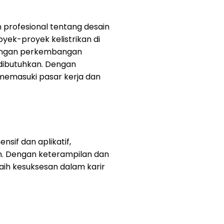
 profesional tentang desain
royek-proyek kelistrikan di
g dengan perkembangan
t dibutuhkan. Dengan
 memasuki pasar kerja dan
sif dan aplikatif,
an. Dengan keterampilan dan
aih kesuksesan dalam karir